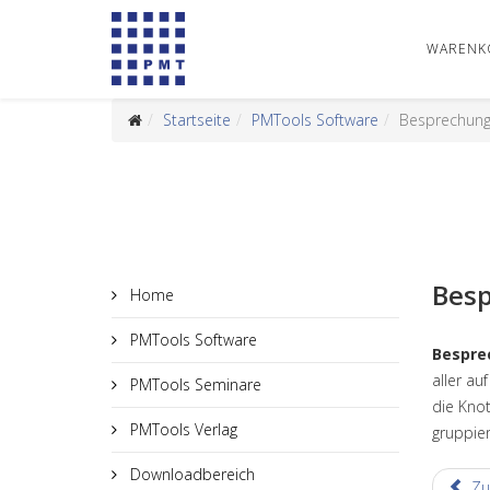
WARENK
Startseite
PMTools Software
Besprechung
Besp
Home
PMTools Software
Bespre
aller au
PMTools Seminare
die Knot
PMTools Verlag
gruppier
Downloadbereich
Zu