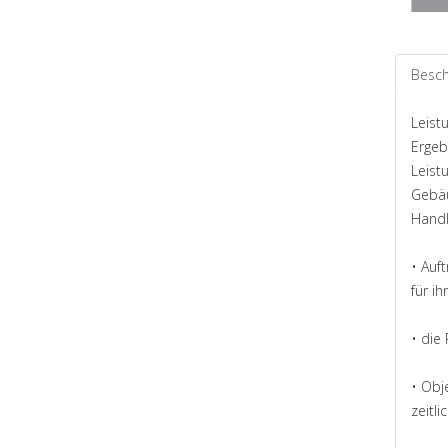
Besch
Leist
Ergeb
Leist
Gebäu
Handl
• Auf
für i
• die
• Obj
zeitl