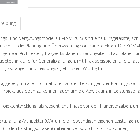
reibung
ungs- und Vergütungsmodelle LM.VM 2023 sind eine kurzgefasste, schl
nisse für die Planung und Überwachung von Bauprojekten. Der KOMMEN
ungen von Architekten, Tragwerksplanern, Bauphysikern, Fachplaner für
detechnik und für Generalplanungen, mit Praxisbeispielen und Erläu
ungssträngen und Leistungsergebnissen. Wichtig für:
traggeber, um alle Informationen zu den Leistungen der Planungsteams
hr Projekt ausloben zu können, auch um die Abwicklung in Leistungspha
 Projektentwicklung, als wesentliche Phase vor den Planervergaben, um
ektplanung Architektur (OA), um die notwendigen eigenen Leistungen un
ich (in den Leistungsphasen) miteinander koordinieren zu können,