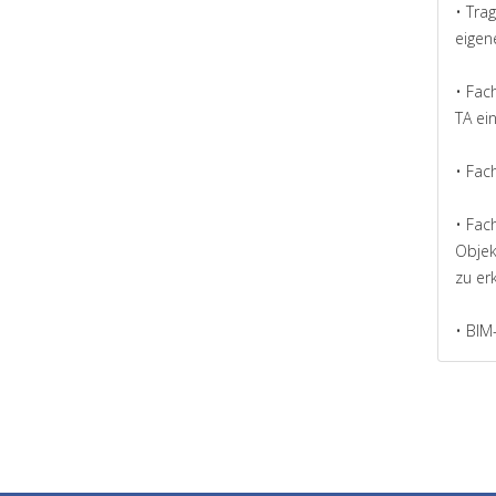
• Tra
eigen
• Fac
TA ei
• Fac
• Fac
Objek
zu er
• BIM